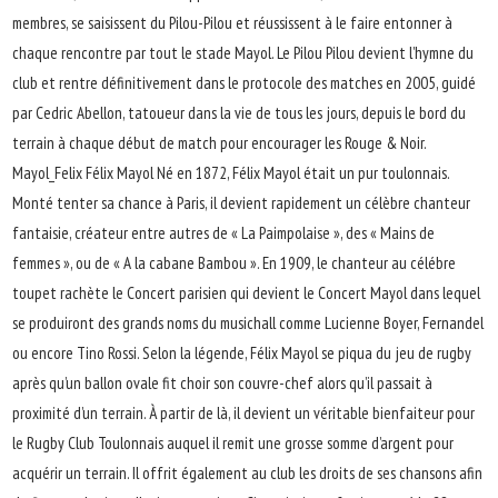
membres, se saisissent du Pilou-Pilou et réussissent à le faire entonner à
chaque rencontre par tout le stade Mayol. Le Pilou Pilou devient l’hymne du
club et rentre définitivement dans le protocole des matches en 2005, guidé
par Cedric Abellon, tatoueur dans la vie de tous les jours, depuis le bord du
terrain à chaque début de match pour encourager les Rouge & Noir.
Mayol_Felix Félix Mayol Né en 1872, Félix Mayol était un pur toulonnais.
Monté tenter sa chance à Paris, il devient rapidement un célèbre chanteur
fantaisie, créateur entre autres de « La Paimpolaise », des « Mains de
femmes », ou de « A la cabane Bambou ». En 1909, le chanteur au célébre
toupet rachète le Concert parisien qui devient le Concert Mayol dans lequel
se produiront des grands noms du musichall comme Lucienne Boyer, Fernandel
ou encore Tino Rossi. Selon la légende, Félix Mayol se piqua du jeu de rugby
après qu’un ballon ovale fit choir son couvre-chef alors qu’il passait à
proximité d’un terrain. À partir de là, il devient un véritable bienfaiteur pour
le Rugby Club Toulonnais auquel il remit une grosse somme d’argent pour
acquérir un terrain. Il offrit également au club les droits de ses chansons afin