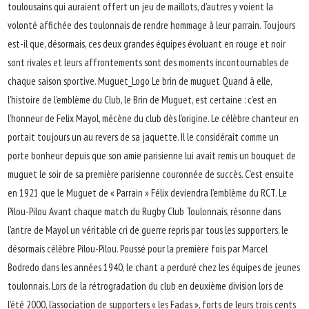
toulousains qui auraient offert un jeu de maillots, d’autres y voient la
volonté affichée des toulonnais de rendre hommage à leur parrain. Toujours
est-il que, désormais, ces deux grandes équipes évoluant en rouge et noir
sont rivales et leurs affrontements sont des moments incontournables de
chaque saison sportive. Muguet_Logo Le brin de muguet Quand à elle,
l’histoire de l’emblème du Club, le Brin de Muguet, est certaine : c’est en
l’honneur de Felix Mayol, mécène du club dès l’origine. Le célèbre chanteur en
portait toujours un au revers de sa jaquette. Il le considérait comme un
porte bonheur depuis que son amie parisienne lui avait remis un bouquet de
muguet le soir de sa première parisienne couronnée de succès. C’est ensuite
en 1921 que le Muguet de « Parrain » Félix deviendra l’emblème du RCT. Le
Pilou-Pilou Avant chaque match du Rugby Club Toulonnais, résonne dans
l’antre de Mayol un véritable cri de guerre repris par tous les supporters, le
désormais célèbre Pilou-Pilou. Poussé pour la première fois par Marcel
Bodredo dans les années 1940, le chant a perduré chez les équipes de jeunes
toulonnais. Lors de la rétrogradation du club en deuxième division lors de
l’été 2000, l’association de supporters « les Fadas », forts de leurs trois cents