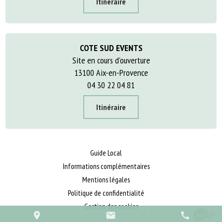
Itinéraire
COTE SUD EVENTS
Site en cours d'ouverture
13100 Aix-en-Provence
04 30 22 04 81
Itinéraire
Guide Local
Informations complémentaires
Mentions légales
Politique de confidentialité
Gestion des cookies
place
mail
call