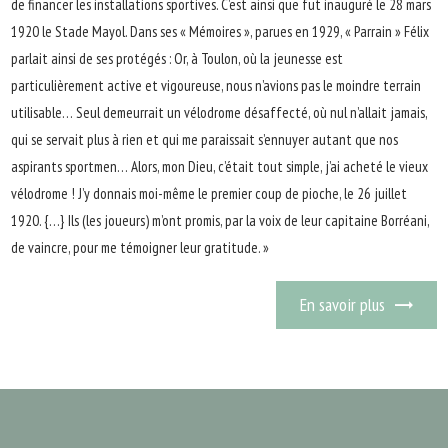
de financer les installations sportives. C’est ainsi que fut inauguré le 28 mars
1920 le Stade Mayol. Dans ses « Mémoires », parues en 1929, « Parrain » Félix
parlait ainsi de ses protégés : Or, à Toulon, où la jeunesse est
particulièrement active et vigoureuse, nous n’avions pas le moindre terrain
utilisable… Seul demeurrait un vélodrome désaffecté, où nul n’allait jamais,
qui se servait plus à rien et qui me paraissait s’ennuyer autant que nos
aspirants sportmen… Alors, mon Dieu, c’était tout simple, j’ai acheté le vieux
vélodrome ! J’y donnais moi-même le premier coup de pioche, le 26 juillet
1920. {…} Ils (les joueurs) m’ont promis, par la voix de leur capitaine Borréani,
de vaincre, pour me témoigner leur gratitude. »
En savoir plus