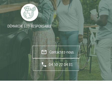
DÉMARCHE ÉCO-RESPONSABLE
mail_outline
Contactez-nous
04 30 22 04 81