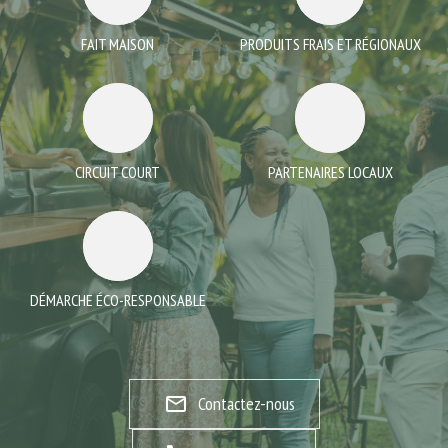
FAIT MAISON
PRODUITS FRAIS ET RÉGIONAUX
CIRCUIT COURT
PARTENAIRES LOCAUX
DÉMARCHE ÉCO-RESPONSABLE
mail_outline
Contactez-nous