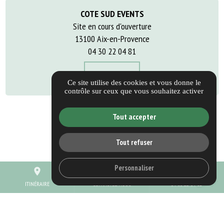
COTE SUD EVENTS
Site en cours d'ouverture
13100 Aix-en-Provence
04 30 22 04 81
Itinéraire
Ce site utilise des cookies et vous donne le
contrôle sur ceux que vous souhaitez activer
Tout accepter
Guide Local
Informations complémentaires
Tout refuser
Mentions légales
Politique de confidentialité
Personnaliser
place
mail
call
Gestion des cookies
ITINÉRAIRE
CONTACTEZ-NOUS
04 30 22 04 81