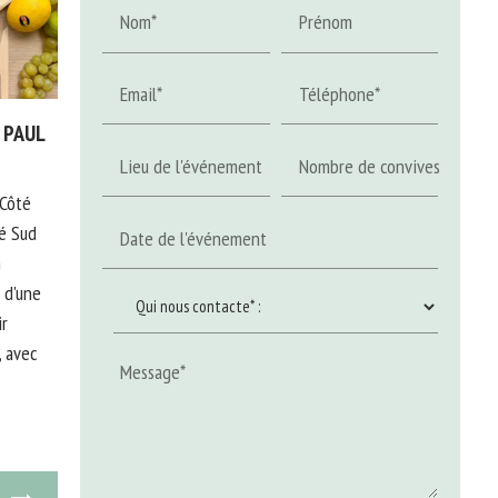
Nom*
Prénom
Email*
Téléphone*
s PAUL
Lieu de l'événement
Nombre de convives
 Côté
té Sud
Date de l'événement
n
 d'une
ir
, avec
Message*