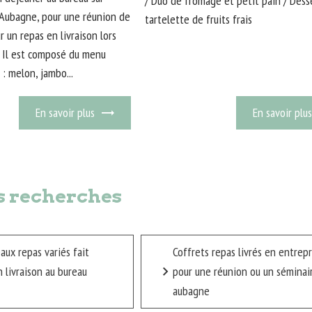
/ Duo de fromage et petit pain / Desse
r Aubagne, pour une réunion de
tartelette de fruits frais
r un repas en livraison lors
. Il est composé du menu
 : melon, jambo...
En savoir plus
En savoir plus
s recherches
eaux repas variés fait
Coffrets repas livrés en entrepr
 livraison au bureau
pour une réunion ou un séminai
aubagne