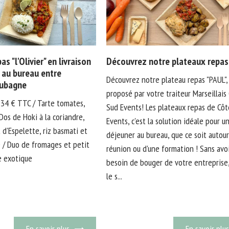
s "l'Olivier" en livraison
Découvrez notre plateaux repa
 au bureau entre
Découvrez notre plateau repas "PAUL",
Aubagne
proposé par votre traiteur Marseillais
,34 € TTC / Tarte tomates,
Sud Events! Les plateaux repas de Cô
 Dos de Hoki à la coriandre,
Events, c'est la solution idéale pour u
 d'Espelette, riz basmati et
déjeuner au bureau, que ce soit autour
 / Duo de fromages et petit
réunion ou d'une formation ! Sans avo
e exotique
besoin de bouger de votre entreprise
le s...
En savoir plus
En savoir plus