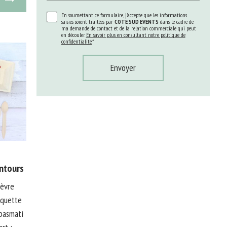
En soumettant ce formulaire, j'accepte que les informations
saisies soient traitées par
COTE SUD EVENTS
dans le cadre de
ma demande de contact et de la relation commerciale qui peut
en découler.
En savoir plus en consultant notre politique de
confidentialité.
*
entours
hèvre
oquette
 basmati