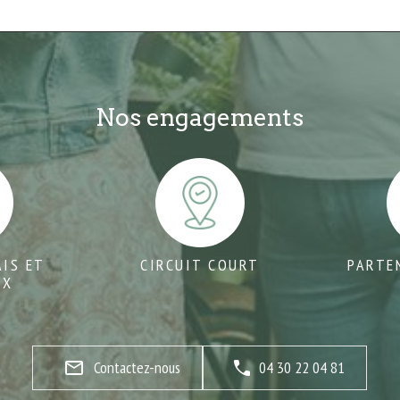
Nos engagements
AIS ET
CIRCUIT COURT
PARTE
UX
mail_outline
Contactez-nous
04 30 22 04 81