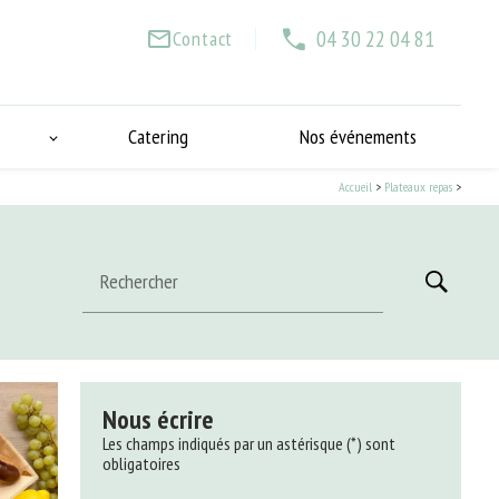
04 30 22 04 81
mail_outline
Contact
Catering
Nos événements
Accueil
>
Plateaux repas
>
Rechercher
Nous écrire
Les champs indiqués par un astérisque (*) sont
obligatoires