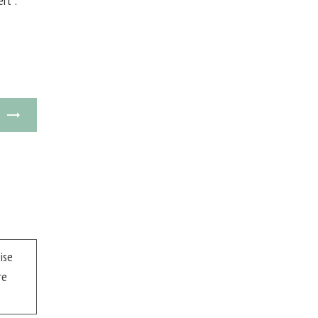
rt :
ise
re