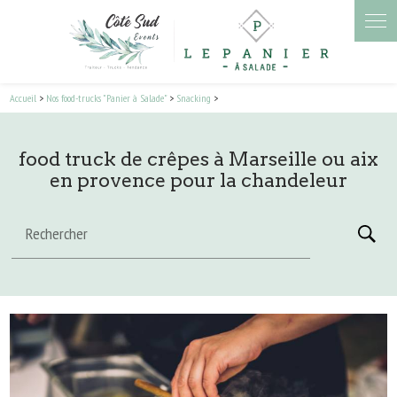
Panneau de gestion des cookies
Accueil
>
Nos food-trucks "Panier à Salade"
>
Snacking
>
food truck de crêpes à Marseille ou aix
en provence pour la chandeleur
Rechercher