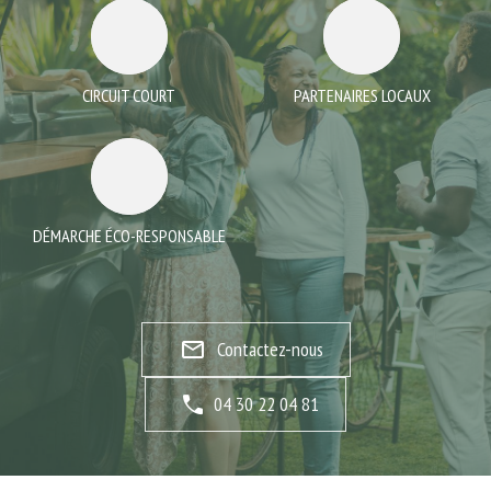
CIRCUIT COURT
PARTENAIRES LOCAUX
DÉMARCHE ÉCO-RESPONSABLE
mail_outline
Contactez-nous
04 30 22 04 81